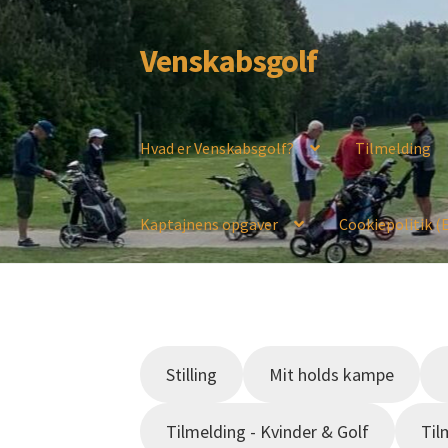
Venskabsgolf
Spring
Spring
til
til
navigation
indhold
Hvad er Venskabsgolf?
Tilmelding
Kaptajnens opgaver
Cookiepolitik (
Stilling
Mit holds kampe
Tilmelding - Kvinder & Golf
Til