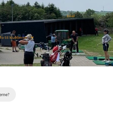
Email
fo til klubberne
erne?