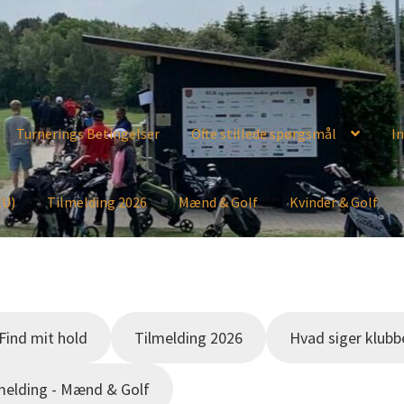
Turnerings Betingelser
Ofte stillede spørgsmål
In
EU)
Tilmelding 2026
Mænd & Golf
Kvinder & Golf
Find mit hold
Tilmelding 2026
Hvad siger klubb
melding - Mænd & Golf