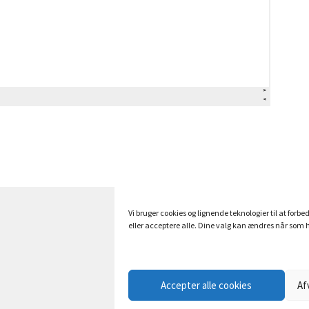
Vi bruger cookies og lignende teknologier til at forbe
eller acceptere alle. Dine valg kan ændres når som h
Accepter alle cookies
Af